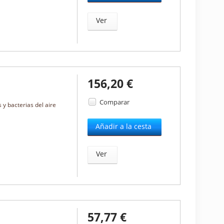
Ver
156,20 €
Comparar
s y bacterias del aire
Añadir a la cesta
Ver
57,77 €